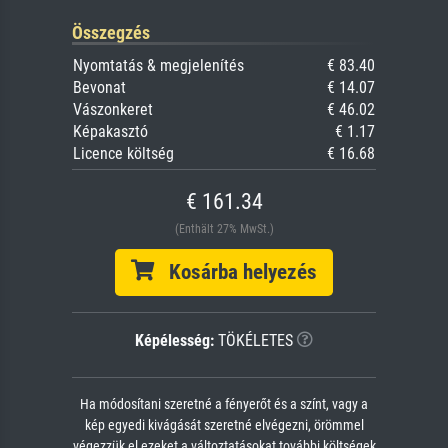
Összegzés
Nyomtatás & megjelenítés
€ 83.40
Bevonat
€ 14.07
Vászonkeret
€ 46.02
Képakasztó
€ 1.17
Licence költség
€ 16.68
€ 161.34
(Enthält 27% MwSt.)
Kosárba helyezés
Képélesség:
TÖKÉLETES
Ha módosítani szeretné a fényerőt és a színt, vagy a
kép egyedi kivágását szeretné elvégezni, örömmel
végezzük el ezeket a változtatásokat további költségek