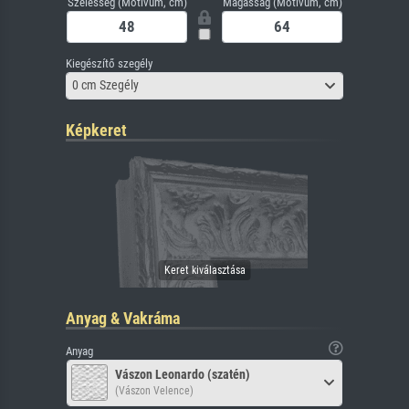
Szélesség (Motívum, cm)
Magasság (Motívum, cm)
Kiegészítő szegély
0 cm Szegély
Képkeret
Anyag & Vakráma
Anyag
Vászon Leonardo (szatén)
(Vászon Velence)