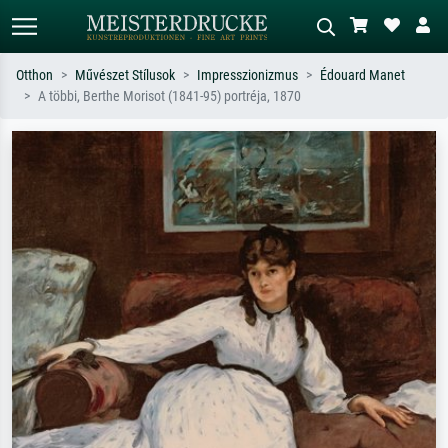
Otthon
Művészet Stílusok
Impresszionizmus
Édouard Manet
A többi, Berthe Morisot (1841-95) portréja, 1870
Alap keresés
MI-képkereső
Keressen művész, műcím vagy stílus
Írja le a jelenetet – pl. zöld rét, sok
szerint – pl. Monet, Csillagos éj,
piros absztrakt, sötét olajkép, álló akt
impresszionizmus, Hokusai-hullám,
egy fa mellett.
akt.