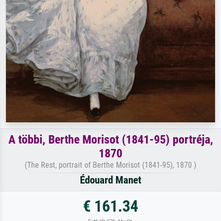
A többi, Berthe Morisot (1841-95) portréja,
1870
(The Rest, portrait of Berthe Morisot (1841-95), 1870 )
Édouard Manet
€ 161.34