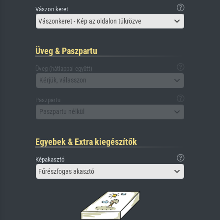
Vászon keret
Vászonkeret - Kép az oldalon tükrözve
Üveg & Paszpartu
Üveg (hátlappal együtt)
Kérjük, válasszon
Paszpartu
Paszpartu nélkül
Egyebek & Extra kiegészítők
Képakasztó
Fűrészfogas akasztó