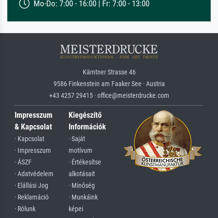
Mo-Do: 7:00 - 16:00 | Fr: 7:00 - 13:00
Kärntner Strasse 46
9586 Finkenstein am Faaker See · Austria
+43 4257 29415 · office@meisterdrucke.com
Impresszum
Kiegészítő
& Kapcsolat
Információk
· Kapcsolat
· Saját
· Impresszum
motívum
· ÁSZF
· Értékesítse
· Adatvédelem
alkotásait
· Elállási Jog
· Minőség
· Reklamáció
· Munkáink
· Rólunk
képei