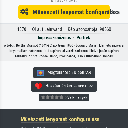
Enthält 27% MwSt.
Művészeti lenyomat konfigurálása
1870 · Öl auf Leinwand · Kép azonosítója: 98560
Impresszionizmus
·
Portrék
A többi, Berthe Morisot (1841-95) portréja, 1870 · Édouard Manet. Elérhető művészi
lenyomatként vásznon, fotópapíron, akvarell kartonon, illetve japán papíron.
Museum of Art, Rhode Island, Providence, USA / Bridgeman Images
Megtekintés 3D-ben/AR
Hozzáadás kedvencekhez
0 Vélemények
Művészeti lenyomat konfigurálása