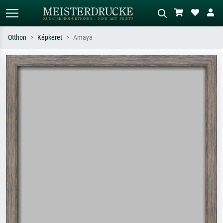
Otthon
Képkeret
Amaya
Alap keresés
MI-képkereső
Keressen művész, műcím vagy stílus
Írja le a jelenetet – pl. zöld rét, sok
szerint – pl. Monet, Csillagos éj,
piros absztrakt, sötét olajkép, álló akt
impresszionizmus, Hokusai-hullám,
egy fa mellett.
akt.