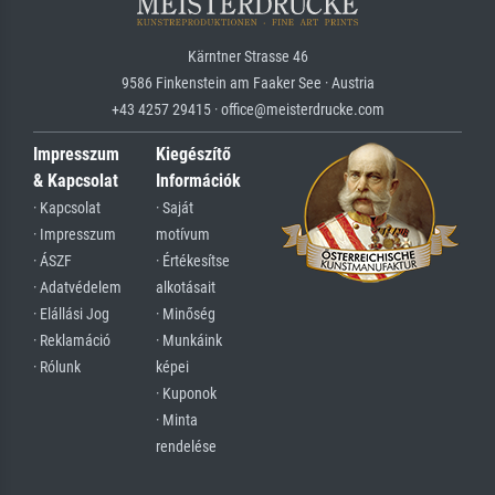
Kärntner Strasse 46
9586 Finkenstein am Faaker See · Austria
+43 4257 29415 · office@meisterdrucke.com
Impresszum
Kiegészítő
& Kapcsolat
Információk
· Kapcsolat
· Saját
· Impresszum
motívum
· ÁSZF
· Értékesítse
· Adatvédelem
alkotásait
· Elállási Jog
· Minőség
· Reklamáció
· Munkáink
· Rólunk
képei
· Kuponok
· Minta
rendelése