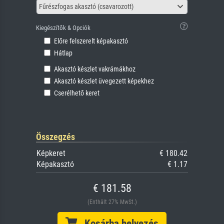
Fűrészfogas akasztó (csavarozott)
Kiegészítők & Opciók
Előre felszerelt képakasztó
Hátlap
Akasztó készlet vakrámákhoz
Akasztó készlet üvegezett képekhez
Cserélhető keret
Összegzés
Képkeret
€ 180.42
Képakasztó
€ 1.17
€ 181.58
(Enthält 27% MwSt.)
Kosárba helyezés